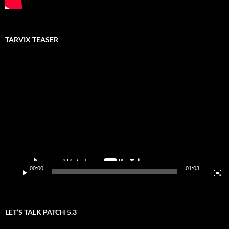
TARVIX TEASER
Video-
Player
00:00
01:03
LET’S TALK PATCH 5.3