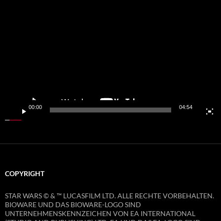
Video-
Player
00:00
04:54
COPYRIGHT
STAR WARS © & ™ LUCASFILM LTD. ALLE RECHTE VORBEHALTEN.
BIOWARE UND DAS BIOWARE-LOGO SIND
UNTERNEHMENSKENNZEICHEN VON EA INTERNATIONAL