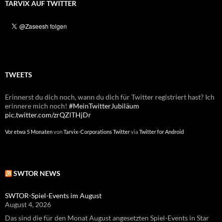
TARVIX AUF TWITTER
TWEETS
Erinnerst du dich noch, wann du dich für Twitter registriert hast? Ich
Erinnerst du dich noch, wann du dich für Twitter registriert hast? Ich
erinnere mich noch!
erinnere mich noch!
#MeinTwitterJubiläum
#MeinTwitterJubiläum
pic.twitter.com/zrQZlTHjDr
pic.twitter.com/GITNW4yvgL
Vor etwa 5 Monaten
Vor etwa einem Jahr
von
von
Tarvix-Corporations Twitter
Tarvix-Corporations Twitter
via
via
Twitter for Android
Twitter for Android
SWTOR NEWS
SWTOR-Spiel-Events im August
August 4, 2026
Das sind die für den Monat August angesetzten Spiel-Events in Star