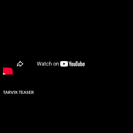
TARVIX TEASER
Video-
Player