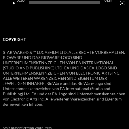
00:00
04:54
COPYRIGHT
STAR WARS © & ™ LUCASFILM LTD. ALLE RECHTE VORBEHALTEN.
BIOWARE UND DAS BIOWARE-LOGO SIND
UNTERNEHMENSKENNZEICHEN VON EA INTERNATIONAL
(STUDIO AND PUBLISHING) LTD. EA UND DAS EA-LOGO SIND
UNTERNEHMENSKENNZEICHEN VON ELECTRONIC ARTS INC.
ALLE WEITEREN WARENZEICHEN SIND EIGENTUM DER
JEWEILIGEN INHABER. BioWare und das BioWare-Logo sind
Unternehmenskennzeichen von EA International (Studio and
Publishing) Ltd. EA und das EA-Logo sind Unternehmenskennzeichen
von Electronic Arts Inc. Alle weiteren Warenzeichen sind Eigentum
der jeweiligen Inhaber.
Stolz präsentiert von WordPress