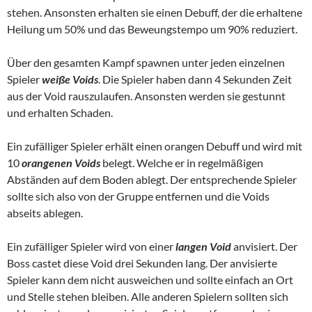
stehen. Ansonsten erhalten sie einen Debuff, der die erhaltene
Heilung um 50% und das Beweungstempo um 90% reduziert.
Über den gesamten Kampf spawnen unter jeden einzelnen
Spieler
weiße Voids
. Die Spieler haben dann 4 Sekunden Zeit
aus der Void rauszulaufen. Ansonsten werden sie gestunnt
und erhalten Schaden.
Ein zufälliger Spieler erhält einen orangen Debuff und wird mit
10
orangenen Voids
belegt. Welche er in regelmäßigen
Abständen auf dem Boden ablegt. Der entsprechende Spieler
sollte sich also von der Gruppe entfernen und die Voids
abseits ablegen.
Ein zufälliger Spieler wird von einer
langen Void
anvisiert. Der
Boss castet diese Void drei Sekunden lang. Der anvisierte
Spieler kann dem nicht ausweichen und sollte einfach an Ort
und Stelle stehen bleiben. Alle anderen Spielern sollten sich