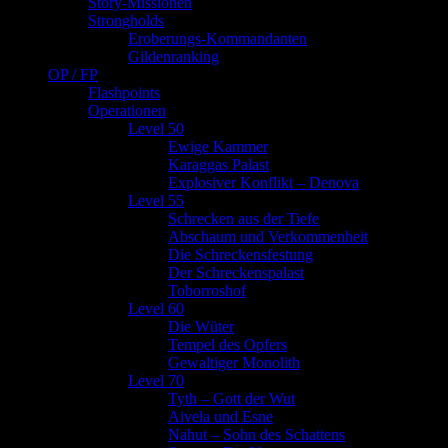
Story-Missionen
Strongholds
Eroberungs-Kommandanten
Gildenranking
OP / FP
Flashpoints
Operationen
Level 50
Ewige Kammer
Karaggas Palast
Explosiver Konflikt – Denova
Level 55
Schrecken aus der Tiefe
Abschaum und Verkommenheit
Die Schreckensfestung
Der Schreckenspalast
Toborroshof
Level 60
Die Wüter
Tempel des Opfers
Gewaltiger Monolith
Level 70
Tyth – Gott der Wut
Aivela und Esne
Nahut – Sohn des Schattens