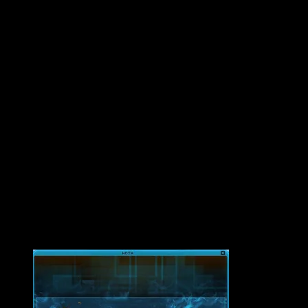
und besorgt euch beim hiesigen Tauntaun-Zähmer die Tauntaun-
Köder, die ihr für jeweils 500 Credits erwerben könnt.
Eure Aufgabe ist es nun, euch mit den Ködern zu den Tauntaun-
Nestern zu begeben, die im Westteil von Hoth zu finden sind. Diese
erkennt man schon aus der Ferne und sind auch mit eurem Fernglas
gut zu finden.
Tauntaunhändler / Tauntaun-Zähmer (Republik)
Koordinaten x: -3399 y: -1281
Die Koordinaten der Brutplätze lauten:
x: -2838 y: -125 (Clabburn-Tundra)
x: -2282 y: 216 (Clabburn-Tundra)
x: -3480 y: -120 (Clabburn-Tundra)
x: -2488 y: -1381 (Weissfels-Wüste)
x: -2763 y: 1567 (Eisige Ebene)
x: -1686 y: 925 (Eisige Ebene)