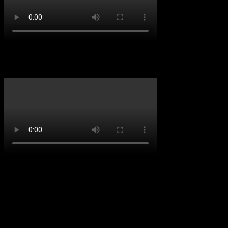
Let’s Talk Patch 5.3
Copyright
STAR WARS © & ™ LUCASFILM LTD. ALLE RECHTE
VORBEHALTEN. BIOWARE UND DAS BIOWARE-LOGO
SIND UNTERNEHMENSKENNZEICHEN VON EA
INTERNATIONAL (STUDIO AND PUBLISHING) LTD. EA