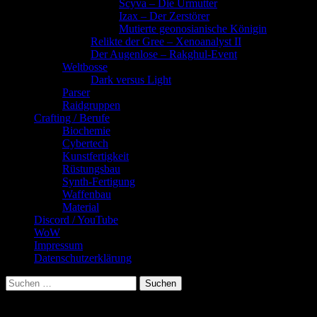
Scyva – Die Urmutter
Izax – Der Zerstörer
Mutierte geonosianische Königin
Relikte der Gree – Xenoanalyst II
Der Augenlose – Rakghul-Event
Weltbosse
Dark versus Light
Parser
Raidgruppen
Crafting / Berufe
Biochemie
Cybertech
Kunstfertigkeit
Rüstungsbau
Synth-Fertigung
Waffenbau
Material
Discord / YouTube
WoW
Impressum
Datenschutzerklärung
Suchen
nach:
Story-Missionen