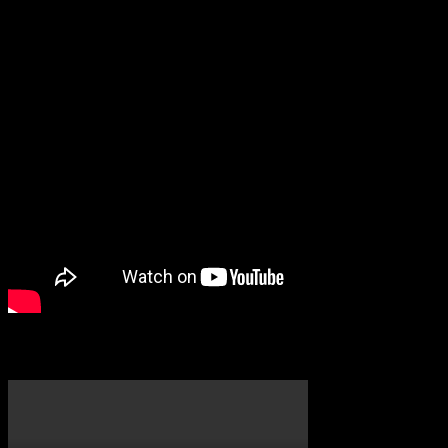
Unternehmenskennzeichen von EA International (Studio and
Publishing) Ltd. EA und das EA-Logo sind
Unternehmenskennzeichen von Electronic Arts Inc. Alle
weiteren Warenzeichen sind Eigentum der jeweiligen Inhaber.
Tarvix Teaser