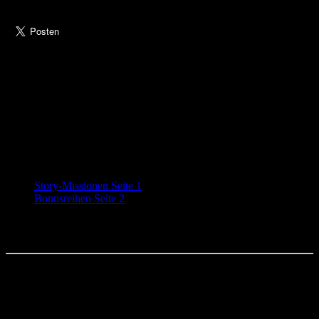
Das SWTOR Universum ist mittlerweile sehr groß geworden und
den Anfang von weiterführenden Story-Missionen zu finden wird
mit der Zeit immer schwerer. Darum haben wir hier für Euch einiges
gesammelt.
Auf der zweiten Seite dieses Artikels findet Ihr die Planeten-
Bonusreihen
Inhaltsangabe:
Story-Missionen Seite 1
Bonusreihen Seite 2
Story-Missionen
CZ-198 (Imperium)