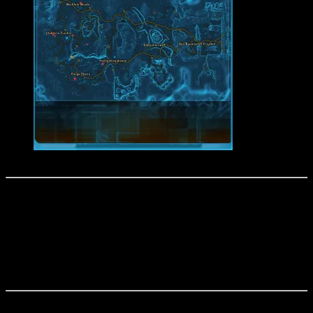
Hoth Tauntaun Brutplätze
Makeb (Republik / Imperium)
Auf Eurem Raumschiff, Holoterminal
Story-Mission ab Level 50