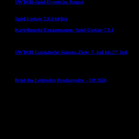
SWTOR-Spiel-Events im August
August 4, 2026
Das sind die für den Monat August angesetzten Spiel-
Events in Star Wars: The Old Republic.
Spiel-Update 7.9.1 ist live
August 4, 2026
Hier ist alles, was in Spiel-Update 7.9.1 enthalten ist!
Kartellmarkt-Ergänzungen: Spiel-Update 7.9.1
August 4,
2026
Ein neues Register "Zubehör" wurde den Kategorien des
Kartellmarktes hinzugefügt!
SWTOR Galaktische-Saisons-Ziele: 7. Juli bis 27. Juli
Juli
7, 2026
Werft einen Blick auf die täglichen und wöchentlichen
Galaktische-Saisons-Ziele, die euch vom 7. Juli bis 27. Juli
erwarten.
Brief des Leitenden Produzenten – Q2 2026
Juli 1, 2026
Ein vierteljährlicher Brief vom Leitenden Produzenten
Keith Kanneg, der die Geschehnisse in Star Wars: The
Old Republic im zweiten Quartal 2026 zusammenfasst!
LucasArts, das LucasArts-Logo, STAR WARS und damit
verbundene Merkmale sind Marken in den Vereinigten Staaten
und/oder anderen Ländern der Lucasfilm Ltd. und/oder ihren
verbundenen Unternehmen. © 2013-2014 Lucasfilm
Entertainment Company Ltd. oder Lucasfilm Ltd. Alle Rechte
vorbehalten. BioWare und das BioWare-Logo sind