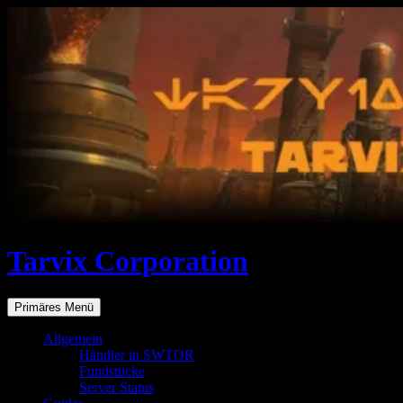
Zum
Inhalt
springen
Tarvix Corporation
Suchen
Primäres Menü
Allgemein
Händler in SWTOR
Fundstücke
Server Status