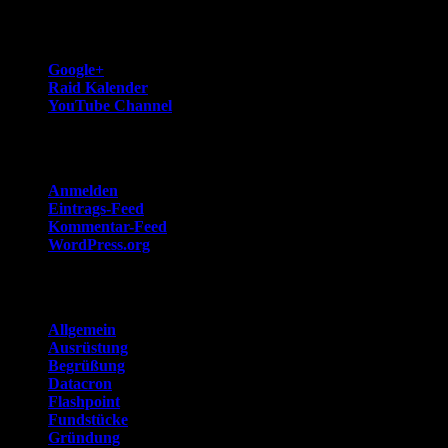
Lesezeichen
Google+
Raid Kalender
YouTube Channel
Meta
Anmelden
Eintrags-Feed
Kommentar-Feed
WordPress.org
Kategorien
Allgemein
Ausrüstung
Begrüßung
Datacron
Flashpoint
Fundstücke
Gründung