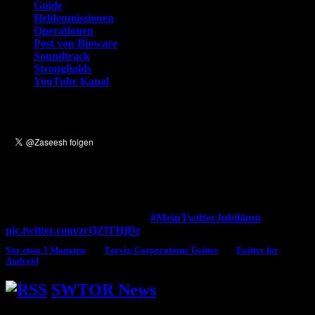
Guide
Heldenmissionen
Operationen
Post von Bioware
Soundtrack
Strongholds
YouTube Kanal
Tarvix auf Twitter
Tweets
Erinnerst du dich noch, wann du dich für Twitter registriert
hast? Ich erinnere mich noch!
#MeinTwitterJubiläum
pic.twitter.com/zrQZlTHjDr
Vor etwa 5 Monaten
von
Tarvix-Corporations Twitter
via
Twitter for
Android
SWTOR News