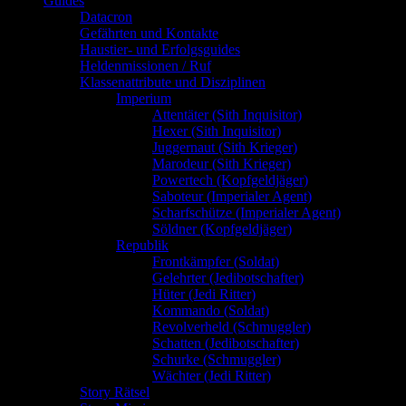
Guides
Datacron
Gefährten und Kontakte
Haustier- und Erfolgsguides
Heldenmissionen / Ruf
Klassenattribute und Disziplinen
Imperium
Attentäter (Sith Inquisitor)
Hexer (Sith Inquisitor)
Juggernaut (Sith Krieger)
Marodeur (Sith Krieger)
Powertech (Kopfgeldjäger)
Saboteur (Imperialer Agent)
Scharfschütze (Imperialer Agent)
Söldner (Kopfgeldjäger)
Republik
Frontkämpfer (Soldat)
Gelehrter (Jedibotschafter)
Hüter (Jedi Ritter)
Kommando (Soldat)
Revolverheld (Schmuggler)
Schatten (Jedibotschafter)
Schurke (Schmuggler)
Wächter (Jedi Ritter)
Story Rätsel