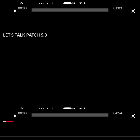
00:00
01:03
LET’S TALK PATCH 5.3
Video-
Player
00:00
04:54