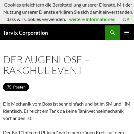
Zum
Cookies erleichtern die Bereitstellung unserer Dienste. Mit der
Inhalt
Nutzung unserer Dienste erklären Sie sich damit einverstanden,
springen
dass wir Cookies verwenden.
weitere Informationen
OK
Suchen
Tarvix Corporation
PRIMÄR
MENÜ
DER AUGENLOSE –
RAKGHUL-EVENT
Die Mechanik vom Boss ist sehr einfach und ist im SM und HM
identisch. Es reicht ein Tank da keine Tankwechselmechanik
vorhanden ist.
Der Buff “Infected Phlegm” wirf einen grünen Kreis auf dem