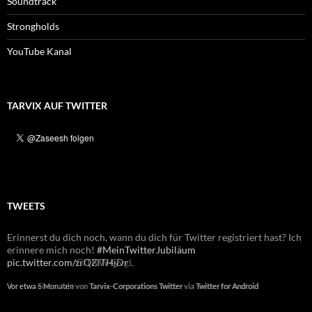
Soundtrack
Strongholds
YouTube Kanal
TARVIX AUF TWITTER
TWEETS
Erinnerst du dich noch, wann du dich für Twitter registriert hast? Ich
Erinnerst du dich noch, wann du dich für Twitter registriert hast? Ich
erinnere mich noch!
erinnere mich noch!
#MeinTwitterJubiläum
#MeinTwitterJubiläum
pic.twitter.com/zrQZlTHjDr
pic.twitter.com/GITNW4yvgL
Vor etwa 5 Monaten
Vor etwa einem Jahr
von
von
Tarvix-Corporations Twitter
Tarvix-Corporations Twitter
via
via
Twitter for Android
Twitter for Android