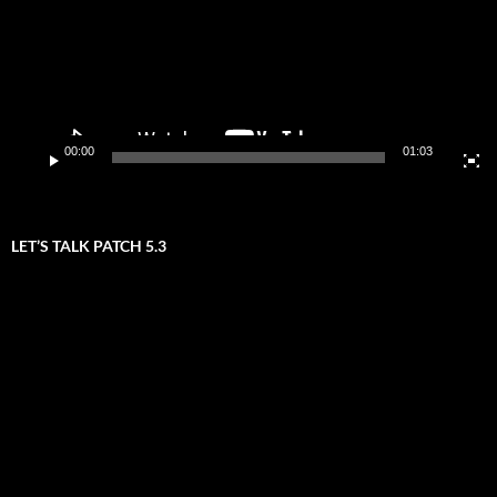
00:00
01:03
LET’S TALK PATCH 5.3
Video-
Player