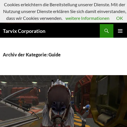
Zum
Cookies erleichtern die Bereitstellung unserer Dienste. Mit der
Inhalt
Nutzung unserer Dienste erklären Sie sich damit einverstanden,
springen
dass wir Cookies verwenden.
weitere Informationen
OK
Suchen
Tarvix Corporation
PRIMÄR
MENÜ
Archiv der Kategorie: Guide