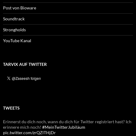
Post von Bioware
Soundtrack
Strongholds
YouTube Kanal
TARVIX AUF TWITTER
TWEETS
Erinnerst du dich noch, wann du dich für Twitter registriert hast? Ich
Erinnerst du dich noch, wann du dich für Twitter registriert hast? Ich
erinnere mich noch!
erinnere mich noch!
#MeinTwitterJubiläum
#MeinTwitterJubiläum
pic.twitter.com/zrQZlTHjDr
pic.twitter.com/GITNW4yvgL