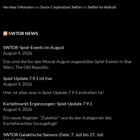
Vor etwa 5 Monaten
Vor etwa einem Jahr
von
von
Tarvix-Corporations Twitter
Tarvix-Corporations Twitter
via
via
Twitter for Android
Twitter for Android
SWTOR NEWS
SWTOR-Spiel-Events im August
August 4, 2026
Das sind die für den Monat August angesetzten Spiel-Events in Star
Wars: The Old Republic.
Spiel-Update 7.9.1 ist live
August 4, 2026
Hier ist alles, was in Spiel-Update 7.9.1 enthalten ist!
Kartellmarkt-Ergänzungen: Spiel-Update 7.9.1
August 4, 2026
Ein neues Register "Zubehör" wurde den Kategorien des
Kartellmarktes hinzugefügt!
SWTOR Galaktische-Saisons-Ziele: 7. Juli bis 27. Juli