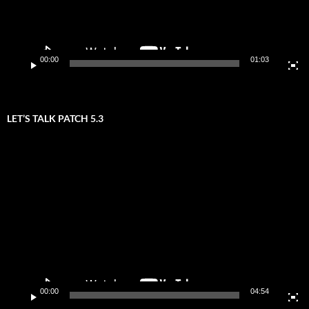
00:00
01:03
LET’S TALK PATCH 5.3
Video-
Player
00:00
04:54