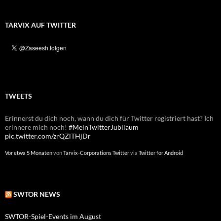
TARVIX AUF TWITTER
TWEETS
Erinnerst du dich noch, wann du dich für Twitter registriert hast? Ich
Erinnerst du dich noch, wann du dich für Twitter registriert hast? Ich
erinnere mich noch!
erinnere mich noch!
#MeinTwitterJubiläum
#MeinTwitterJubiläum
pic.twitter.com/zrQZlTHjDr
pic.twitter.com/GITNW4yvgL
Vor etwa 5 Monaten
Vor etwa einem Jahr
von
von
Tarvix-Corporations Twitter
Tarvix-Corporations Twitter
via
via
Twitter for Android
Twitter for Android
SWTOR NEWS
SWTOR-Spiel-Events im August