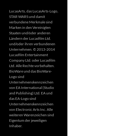
LucasArts, das LucasArts-Logo,
STAR WARS und damit
verbundene Merkmale sind
Marken in den Vereinigten
Staaten und/oder anderen
Ländern der Lucasfilm Ltd.
und/oder ihren verbundenen
Unternehmen. © 2013-2014
Lucasfilm Entertainment
Company Ltd. oder Lucasfilm
Ltd. Alle Rechte vorbehalten.
BioWare und das BioWare-
Logo sind
Unternehmenskennzeichen
von EA International (Studio
and Publishing) Ltd. EA und
das EA-Logo sind
Unternehmenskennzeichen
von Electronic Arts Inc. Alle
weiteren Warenzeichen sind
Eigentum der jeweiligen
Inhaber.