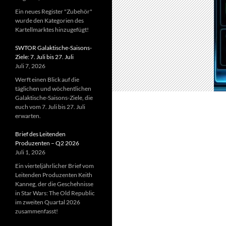
Ein neues Register "Zubehör"
wurde den Kategorien des
Kartellmarktes hinzugefügt!
SWTOR Galaktische-Saisons-
Ziele: 7. Juli bis 27. Juli
Juli 7, 2026
Werft einen Blick auf die
täglichen und wöchentlichen
Galaktische-Saisons-Ziele, die
euch vom 7. Juli bis 27. Juli
erwarten.
Brief des Leitenden
Produzenten – Q2 2026
Juli 1, 2026
Ein vierteljährlicher Brief vom
Leitenden Produzenten Keith
Kanneg, der die Geschehnisse
in Star Wars: The Old Republic
im zweiten Quartal 2026
zusammenfasst!