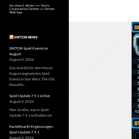
Vor etwa 2 Jahren
von
Tarvix-
Corporations Twitter
via
Twitter
Web App
SWTOR NEWS
SWTOR-Spiel-Events im
August
August 4, 2026
Das sind die für den Monat
August angesetzten Spiel-
Events in Star Wars: The Old
Republic.
Spiel-Update 7.9.1 ist live
August 4, 2026
Hier ist alles, was in Spiel-
Update 7.9.1 enthalten ist!
Kartellmarkt-Ergänzungen:
Spiel-Update 7.9.1
August 4, 2026