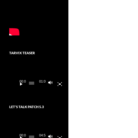
TARVIX TEASER
Video-
Player
00:00
01:03
LET’S TALK PATCH 5.3
Video-
Player
00:00
04:54