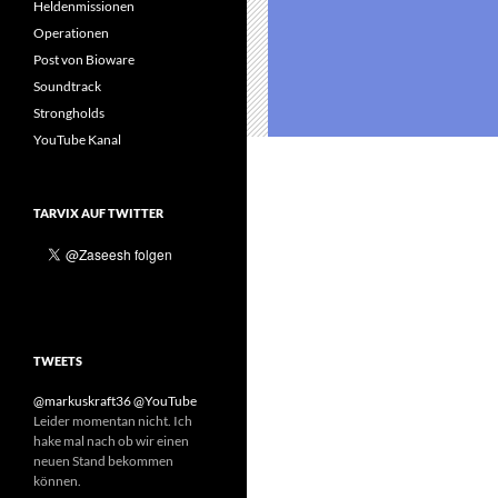
Heldenmissionen
Operationen
Post von Bioware
Soundtrack
Strongholds
YouTube Kanal
TARVIX AUF TWITTER
TWEETS
@markuskraft36
@YouTube
Leider momentan nicht. Ich
hake mal nach ob wir einen
neuen Stand bekommen
können.