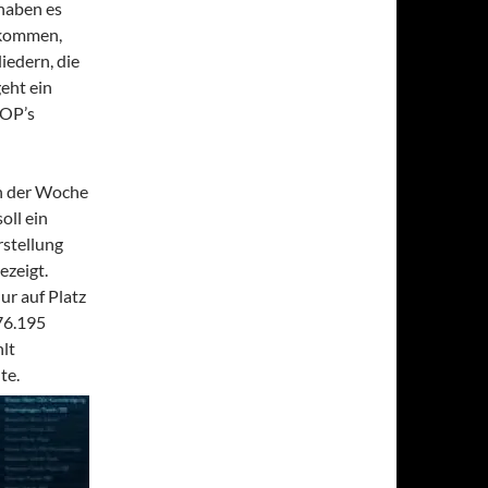
 haben es
 kommen,
iedern, die
eht ein
 OP’s
in der Woche
oll ein
rstellung
ezeigt.
r auf Platz
76.195
lt
te.