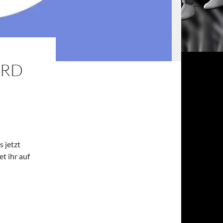
ORD
s jetzt
t ihr auf