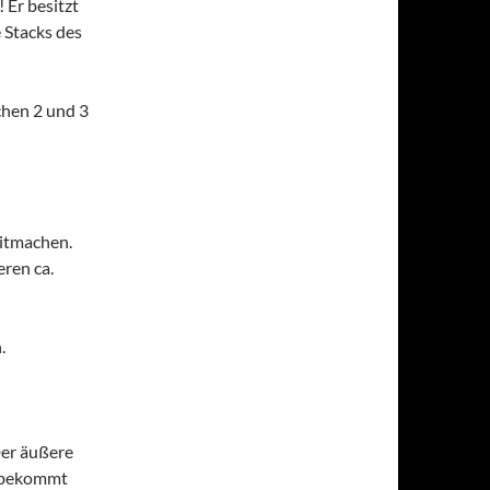
 Er besitzt
 Stacks des
chen 2 und 3
mitmachen.
ren ca.
.
Der äußere
e bekommt