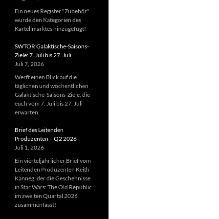
Ein neues Register "Zubehör"
wurde den Kategorien des
Kartellmarktes hinzugefügt!
SWTOR Galaktische-Saisons-
Ziele: 7. Juli bis 27. Juli
Juli 7, 2026
Werft einen Blick auf die
täglichen und wöchentlichen
Galaktische-Saisons-Ziele, die
euch vom 7. Juli bis 27. Juli
erwarten.
Brief des Leitenden
Produzenten – Q2 2026
Juli 1, 2026
Ein vierteljährlicher Brief vom
Leitenden Produzenten Keith
Kanneg, der die Geschehnisse
in Star Wars: The Old Republic
im zweiten Quartal 2026
zusammenfasst!