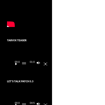
TARVIX TEASER
Video-
Player
00:00
01:03
LET’S TALK PATCH 5.3
Video-
Player
00:00
04:54