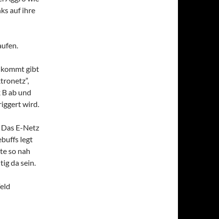
ks auf ihre
aufen.
ankommt gibt
tronetz”,
k B ab und
riggert wird.
. Das E-Netz
buffs legt
lte so nah
ig da sein.
eld