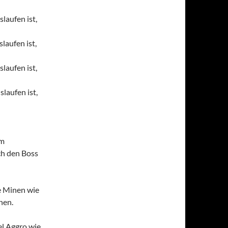
laufen ist,
laufen ist,
laufen ist,
laufen ist,
em
ch den Boss
e Minen wie
hen.
el Aggro wie