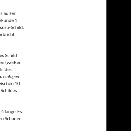
ts außer
Sekunde 1
sorb-Schild.
rbricht
es Schild
en (weißer
hildes
ld einfügen-
wischen 10
 Schildes
 4 lange. Es
en Schaden.