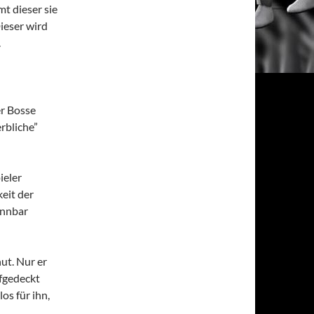
t dieser sie
Dieser wird
.
er Bosse
rbliche”
ieler
eit der
ennbar
ut. Nur er
ufgedeckt
los für ihn,