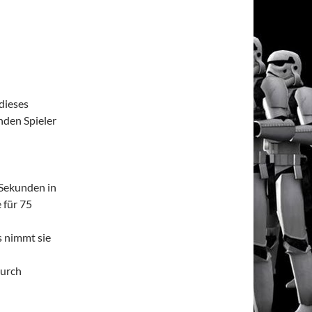
dieses
den Spieler
 Sekunden in
 für 75
s nimmt sie
durch