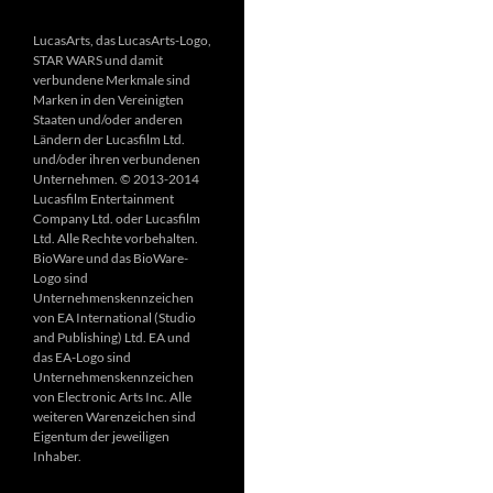
LucasArts, das LucasArts-Logo,
STAR WARS und damit
verbundene Merkmale sind
Marken in den Vereinigten
Staaten und/oder anderen
Ländern der Lucasfilm Ltd.
und/oder ihren verbundenen
Unternehmen. © 2013-2014
Lucasfilm Entertainment
Company Ltd. oder Lucasfilm
Ltd. Alle Rechte vorbehalten.
BioWare und das BioWare-
Logo sind
Unternehmenskennzeichen
von EA International (Studio
and Publishing) Ltd. EA und
das EA-Logo sind
Unternehmenskennzeichen
von Electronic Arts Inc. Alle
weiteren Warenzeichen sind
Eigentum der jeweiligen
Inhaber.