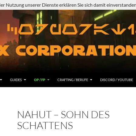
 der Nutzung unserer Dienste erklären Sie sich damit einverstand
GUIDES
OP / FP
CRAFTING / BERUFE
DISCORD / YOUTUBE
NAHUT – SOHN DES
SCHATTENS