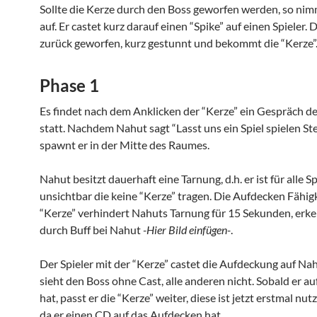
Sollte die Kerze durch den Boss geworfen werden, so nimm
auf. Er castet kurz darauf einen “Spike” auf einen Spieler. 
zurück geworfen, kurz gestunnt und bekommt die “Kerze”
Phase 1
Es findet nach dem Anklicken der “Kerze” ein Gespräch d
statt. Nachdem Nahut sagt “Lasst uns ein Spiel spielen Ste
spawnt er in der Mitte des Raumes.
Nahut besitzt dauerhaft eine Tarnung, d.h. er ist für alle Sp
unsichtbar die keine “Kerze” tragen. Die Aufdecken Fähigk
“Kerze” verhindert Nahuts Tarnung für 15 Sekunden, erk
durch Buff bei Nahut
-Hier Bild einfügen-
.
Der Spieler mit der “Kerze” castet die Aufdeckung auf Nah
sieht den Boss ohne Cast, alle anderen nicht. Sobald er a
hat, passt er die “Kerze” weiter, diese ist jetzt erstmal nutz
da er einen CD auf das Aufdecken hat.