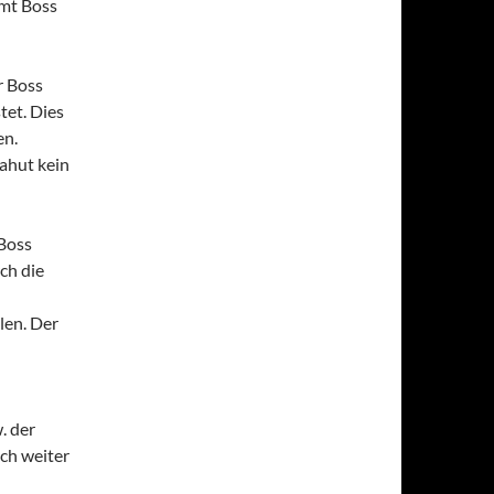
mmt Boss
r Boss
tet. Dies
en.
ahut kein
Boss
ch die
len. Der
. der
ch weiter