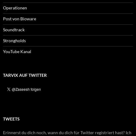
Operationen
Post von Bioware
Soundtrack
Strongholds
YouTube Kanal
TARVIX AUF TWITTER
TWEETS
Erinnerst du dich noch, wann du dich für Twitter registriert hast? Ich
Erinnerst du dich noch, wann du dich für Twitter registriert hast? Ich