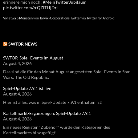
erinnere mich noch!
erinnere mich noch!
#MeinTwitterJubiläum
#MeinTwitterJubiläum
pic.twitter.com/zrQZlTHjDr
pic.twitter.com/GITNW4yvgL
Vor etwa 5 Monaten
Vor etwa einem Jahr
von
von
Tarvix-Corporations Twitter
Tarvix-Corporations Twitter
via
via
Twitter for Android
Twitter for Android
SWTOR NEWS
SWTOR-Spiel-Events im August
August 4, 2026
Das sind die für den Monat August angesetzten Spiel-Events in Star
Wars: The Old Republic.
Spiel-Update 7.9.1 ist live
August 4, 2026
Hier ist alles, was in Spiel-Update 7.9.1 enthalten ist!
Kartellmarkt-Ergänzungen: Spiel-Update 7.9.1
August 4, 2026
Ein neues Register "Zubehör" wurde den Kategorien des
Kartellmarktes hinzugefügt!