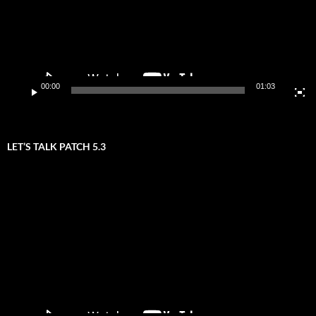
00:00
01:03
LET’S TALK PATCH 5.3
Video-
Player