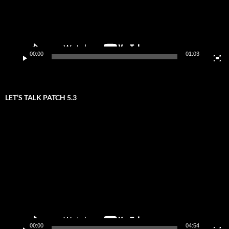
00:00
01:03
LET’S TALK PATCH 5.3
Video-
Player
00:00
04:54