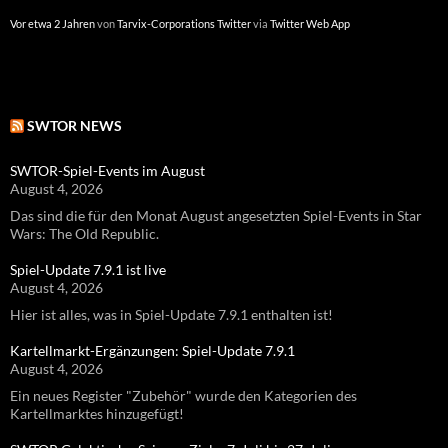
Vor etwa 2 Jahren
Vor etwa 2 Jahren
von
von
Tarvix-Corporations Twitter
Tarvix-Corporations Twitter
via
via
Twitter Web App
Twitter Web App
SWTOR NEWS
SWTOR-Spiel-Events im August
August 4, 2026
Das sind die für den Monat August angesetzten Spiel-Events in Star
Wars: The Old Republic.
Spiel-Update 7.9.1 ist live
August 4, 2026
Hier ist alles, was in Spiel-Update 7.9.1 enthalten ist!
Kartellmarkt-Ergänzungen: Spiel-Update 7.9.1
August 4, 2026
Ein neues Register "Zubehör" wurde den Kategorien des
Kartellmarktes hinzugefügt!