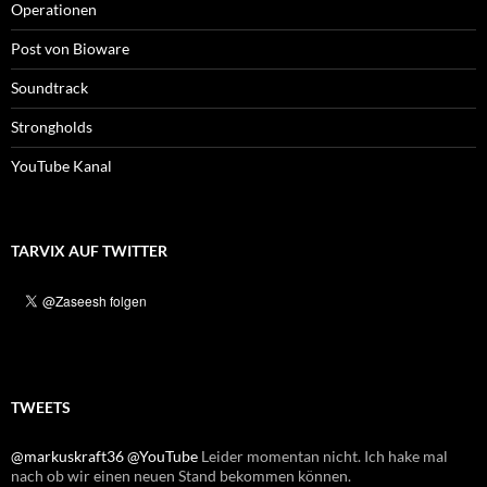
Operationen
Post von Bioware
Soundtrack
Strongholds
YouTube Kanal
TARVIX AUF TWITTER
TWEETS
@markuskraft36
Leider momentan nicht. Ich hake mal nach ob wir einen neuen Guide
@YouTube
Leider momentan nicht. Ich hake mal
nach ob wir einen neuen Stand bekommen können.
kriegen können.