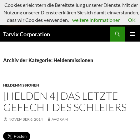
Zum
Cookies erleichtern die Bereitstellung unserer Dienste. Mit der
Inhalt
Nutzung unserer Dienste erklären Sie sich damit einverstanden,
springen
dass wir Cookies verwenden.
weitere Informationen
OK
Suchen
Tarvix Corporation
PRIMÄR
MENÜ
Archiv der Kategorie: Heldenmissionen
HELDENMISSIONEN
[HELDEN 4] DAS LETZTE
GEFECHT DES SCHLEIERS
NOVEMBER 6, 2014
AVORAM