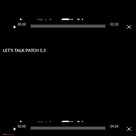
00:00
01:03
LET’S TALK PATCH 5.3
Video-
Player
00:00
04:54