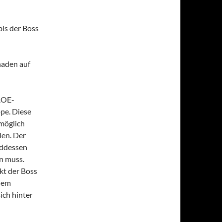
bis der Boss
haden auf
AOE-
pe. Diese
 möglich
len. Der
nddessen
n muss.
rkt der Boss
dem
ch hinter