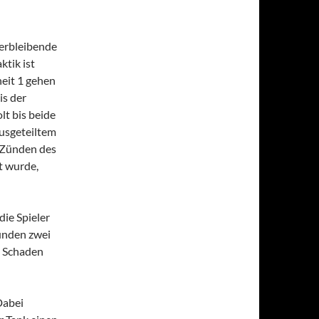
verbleibende
ktik ist
heit 1 gehen
is der
lt bis beide
ausgeteiltem
s Zünden des
t wurde,
die Spieler
unden zwei
n Schaden
Dabei