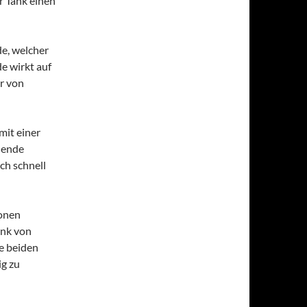
r Tank einen
de, welcher
de wirkt auf
er von
mit einer
hende
ich schnell
ionen
ank von
e beiden
ig zu