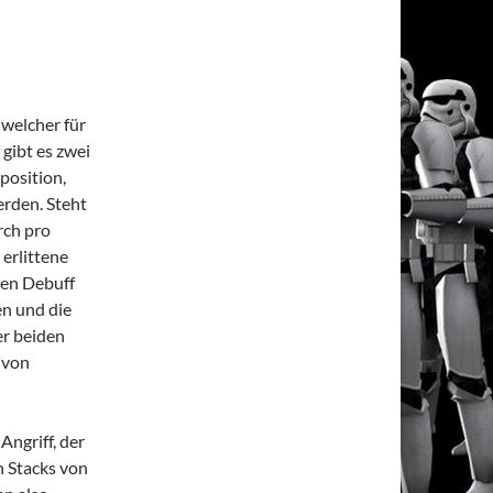
welcher für
gibt es zwei
position,
erden. Steht
rch pro
 erlittene
den Debuff
en und die
er beiden
l von
ngriff, der
n Stacks von