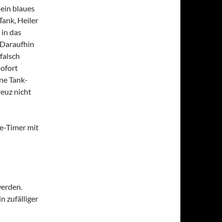
ein blaues
ank, Heiler
 in das
. Daraufhin
 falsch
sofort
ne Tank-
euz nicht
ge-Timer mit
werden.
 zufälliger