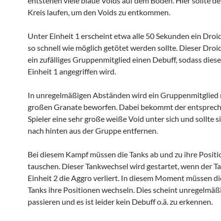
entstehen viele blaue Voids auf dem Boden. Hier sollte de
Kreis laufen, um den Voids zu entkommen.
Unter Einheit 1 erscheint etwa alle 50 Sekunden ein Droi
so schnell wie möglich getötet werden sollte. Dieser Droi
ein zufälliges Gruppenmitglied einen Debuff, sodass dies
Einheit 1 angegriffen wird.
In unregelmäßigen Abständen wird ein Gruppenmitglied 
großen Granate beworfen. Dabei bekommt der entsprec
Spieler eine sehr große weiße Void unter sich und sollte s
nach hinten aus der Gruppe entfernen.
Bei diesem Kampf müssen die Tanks ab und zu ihre Posit
tauschen. Dieser Tankwechsel wird gestartet, wenn der T
Einheit 2 die Aggro verliert. In diesem Moment müssen di
Tanks ihre Positionen wechseln. Dies scheint unregelmäß
passieren und es ist leider kein Debuff o.ä. zu erkennen.