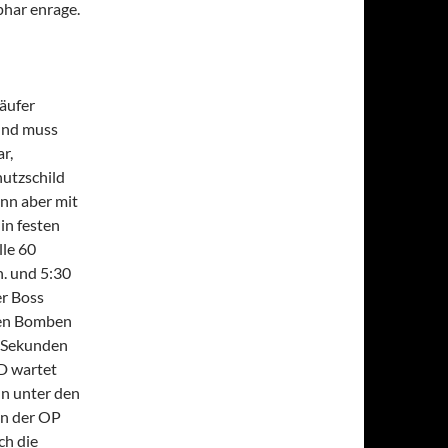
phar enrage.
läufer
 und muss
r,
hutzschild
nn aber mit
in festen
lle 60
n. und 5:30
er Boss
den Bomben
5 Sekunden
D wartet
nn unter den
in der OP
ch die