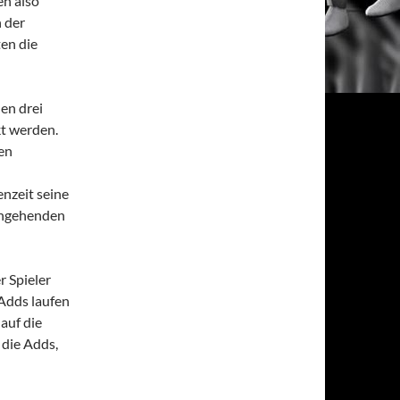
en also
 der
ten die
en drei
kt werden.
en
nzeit seine
eingehenden
r Spieler
 Adds laufen
 auf die
 die Adds,