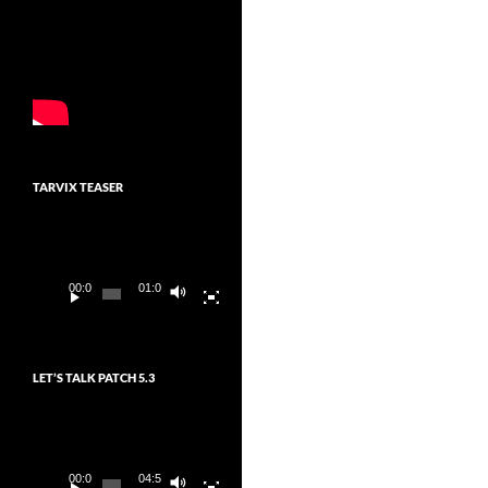
TARVIX TEASER
Video-
Player
00:00
01:03
LET’S TALK PATCH 5.3
Video-
Player
00:00
04:54