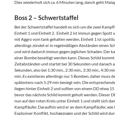
Dies wiederholt sich ca. 6 Minuten lang, danch geht Mala
Boss 2 – Schwertstaffel
Bei der Schwertstaffel handelt es sich um die zwei Kampf
Einheit 1 und Einheit 2. Einheit 2 ist immun gegen Spott
mit Aggro vom tank gehalten werden. Einheit 1 ist spottba
allerdings zündet er in regelmäßigen Abständen einen Sc
und wird dadurch immun gegen jeglichen Schaden. Der ka
einer Bombe beseitigt werden kann. Dieses Schild kommt 
Zeitabständen und startet bei 30 Sekunden und danach a
Sekunden, also bei 1:30 min., 2:30 min., 3:30 min., 4:30 mi
min. Es existieren allerdings nur 5 Bomben, daher muss d
spätestens nach 5:29 min besiegt sein. Die entsprechen
liegen hinter Einheit 2 und sollten von einem DD etwa 1
bevor das nächste Schild kommt geholt werden. Dieser D
nun auf den roten Kreis unter Einheit 1 und stellt sich da
Kampfläufer. Daraufhin wird er an dem Kampfläufer, wie 
Explosiver Konflikt, hochgezogen und der Schild wird dur