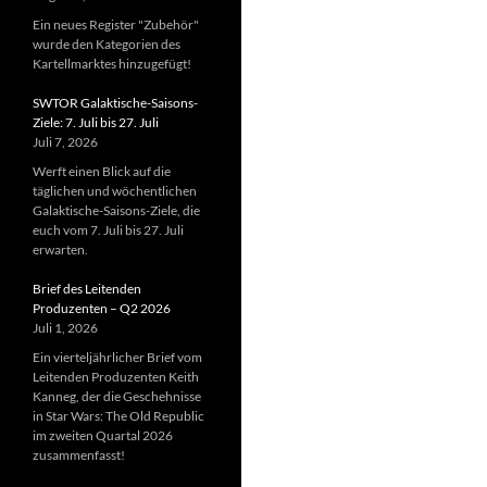
Ein neues Register "Zubehör"
wurde den Kategorien des
Kartellmarktes hinzugefügt!
SWTOR Galaktische-Saisons-
Ziele: 7. Juli bis 27. Juli
Juli 7, 2026
Werft einen Blick auf die
täglichen und wöchentlichen
Galaktische-Saisons-Ziele, die
euch vom 7. Juli bis 27. Juli
erwarten.
Brief des Leitenden
Produzenten – Q2 2026
Juli 1, 2026
Ein vierteljährlicher Brief vom
Leitenden Produzenten Keith
Kanneg, der die Geschehnisse
in Star Wars: The Old Republic
im zweiten Quartal 2026
zusammenfasst!