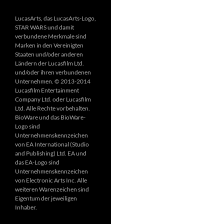
LucasArts, das LucasArts-Logo,
STAR WARS und damit
verbundene Merkmale sind
Marken in den Vereinigten
Staaten und/oder anderen
Ländern der Lucasfilm Ltd.
und/oder ihren verbundenen
Unternehmen. © 2013-2014
Lucasfilm Entertainment
Company Ltd. oder Lucasfilm
Ltd. Alle Rechte vorbehalten.
BioWare und das BioWare-
Logo sind
Unternehmenskennzeichen
von EA International (Studio
and Publishing) Ltd. EA und
das EA-Logo sind
Unternehmenskennzeichen
von Electronic Arts Inc. Alle
weiteren Warenzeichen sind
Eigentum der jeweiligen
Inhaber.