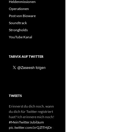
Heldenmissionen
Operationen
Post von Bioware
Soundtrack
Strongholds
YouTube Kanal
TARVIX AUF TWITTER
TWEETS
Erinnerst du dich noch, wann
du dich für Twitter registriert
hast? Ich erinnere mich noch!
#MeinTwitterJubiläum
pic.twitter.com/GITNW4yvgL