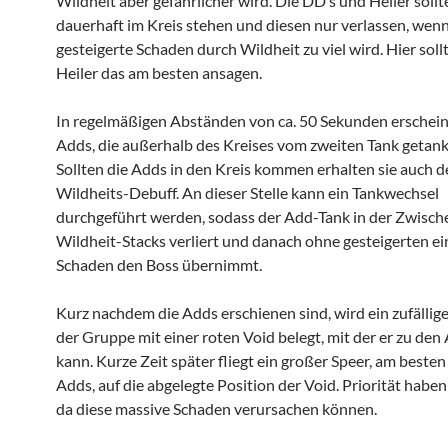
Wildheit aber gefährlicher wird. Die DD’s und Heiler sollt
dauerhaft im Kreis stehen und diesen nur verlassen, wenn
gesteigerte Schaden durch Wildheit zu viel wird. Hier soll
Heiler das am besten ansagen.
In regelmäßigen Abständen von ca. 50 Sekunden erschein
Adds, die außerhalb des Kreises vom zweiten Tank getan
Sollten die Adds in den Kreis kommen erhalten sie auch d
Wildheits-Debuff. An dieser Stelle kann ein Tankwechsel
durchgeführt werden, sodass der Add-Tank in der Zwische
Wildheit-Stacks verliert und danach ohne gesteigerten 
Schaden den Boss übernimmt.
Kurz nachdem die Adds erschienen sind, wird ein zufällige
der Gruppe mit einer roten Void belegt, mit der er zu den
kann. Kurze Zeit später fliegt ein großer Speer, am besten
Adds, auf die abgelegte Position der Void. Priorität haben
da diese massive Schaden verursachen können.