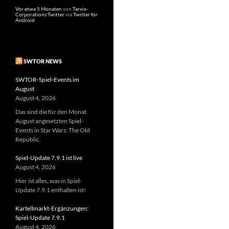
Vor etwa einem Jahr
von
Tarvix-
Corporations Twitter
via
Twitter for
Android
SWTOR NEWS
SWTOR-Spiel-Events im
August
August 4, 2026
Das sind die für den Monat
August angesetzten Spiel-
Events in Star Wars: The Old
Republic.
Spiel-Update 7.9.1 ist live
August 4, 2026
Hier ist alles, was in Spiel-
Update 7.9.1 enthalten ist!
Kartellmarkt-Ergänzungen:
Spiel-Update 7.9.1
August 4, 2026