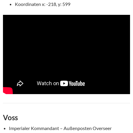
Koordinaten x: -218, y: 599
Voss
Imperialer Kommandant – Außenposten Overseer