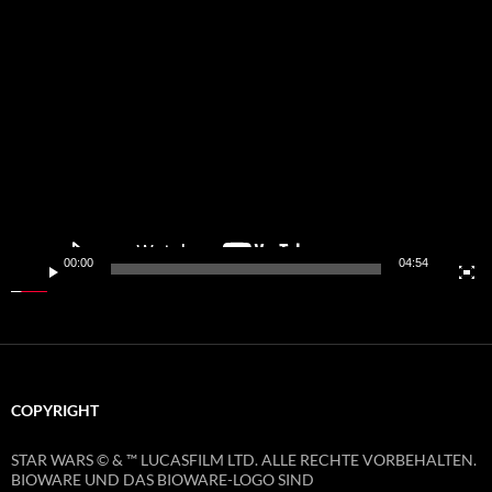
Video-
Player
00:00
04:54
COPYRIGHT
STAR WARS © & ™ LUCASFILM LTD. ALLE RECHTE VORBEHALTEN.
BIOWARE UND DAS BIOWARE-LOGO SIND