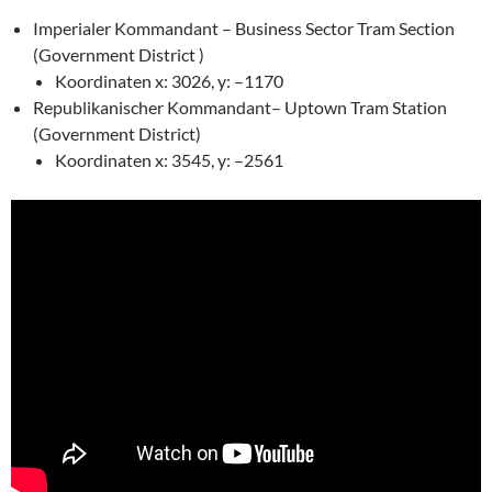
Imperialer Kommandant – Business Sector Tram Section
(Government District )
Koordinaten x: 3026, y: –1170
Republikanischer Kommandant– Uptown Tram Station
(Government District)
Koordinaten x: 3545, y: –2561