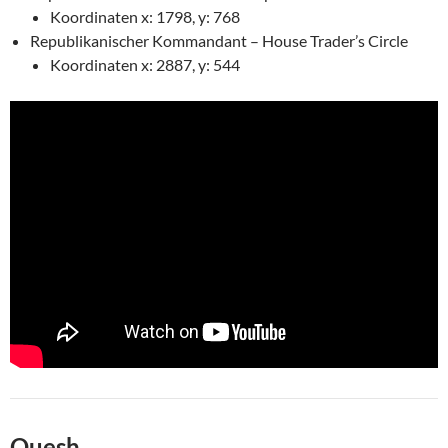
Koordinaten x: 1798, y: 768
Republikanischer Kommandant – House Trader’s Circle
Koordinaten x: 2887, y: 544
Quesh