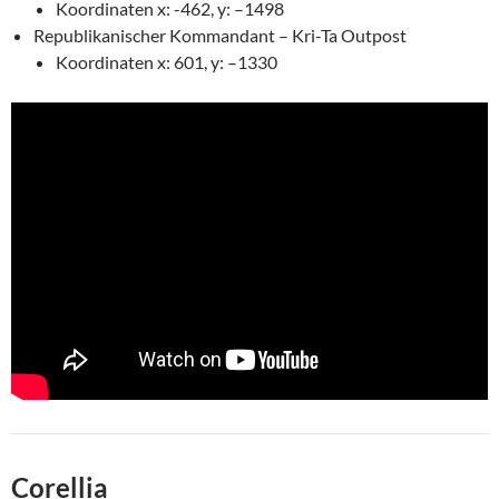
Koordinaten x: -462, y: –1498
Republikanischer Kommandant – Kri-Ta Outpost
Koordinaten x: 601, y: –1330
Corellia