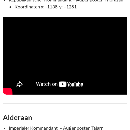
Koordinaten x: -1138, y: –1281
Alderaan
Imperialer Kommandant – Außenposten Talarn