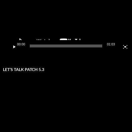
00:00
01:03
LET’S TALK PATCH 5.3
Video-
Player