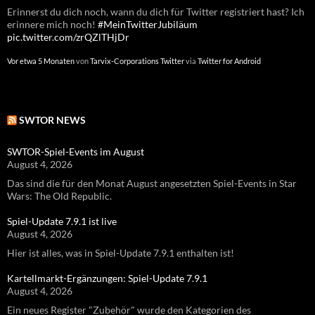
Erinnerst du dich noch, wann du dich für Twitter registriert hast? Ich
Erinnerst du dich noch, wann du dich für Twitter registriert hast? Ich
erinnere mich noch!
erinnere mich noch!
#MeinTwitterJubiläum
#MeinTwitterJubiläum
pic.twitter.com/zrQZlTHjDr
pic.twitter.com/GITNW4yvgL
Vor etwa 5 Monaten
Vor etwa einem Jahr
von
von
Tarvix-Corporations Twitter
Tarvix-Corporations Twitter
via
via
Twitter for Android
Twitter for Android
SWTOR NEWS
SWTOR-Spiel-Events im August
August 4, 2026
Das sind die für den Monat August angesetzten Spiel-Events in Star
Wars: The Old Republic.
Spiel-Update 7.9.1 ist live
August 4, 2026
Hier ist alles, was in Spiel-Update 7.9.1 enthalten ist!
Kartellmarkt-Ergänzungen: Spiel-Update 7.9.1
August 4, 2026
Ein neues Register "Zubehör" wurde den Kategorien des