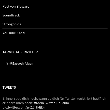
Post von Bioware
Soundtrack
Strongholds
YouTube Kanal
TARVIX AUF TWITTER
TWEETS
Erinnerst du dich noch, wann du dich für Twitter registriert hast? Ich
Erinnerst du dich noch, wann du dich für Twitter registriert hast? Ich
erinnere mich noch!
erinnere mich noch!
#MeinTwitterJubiläum
#MeinTwitterJubiläum
pic.twitter.com/zrQZlTHjDr
pic.twitter.com/GITNW4yvgL