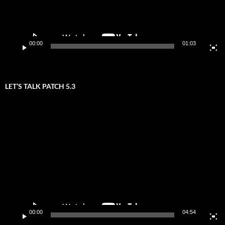
00:00
01:03
LET’S TALK PATCH 5.3
Video-
Player
00:00
04:54