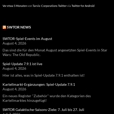
Vor etwa 5 Monaten
Vor etwa einem Jahr
von
von
Tarvix-Corporations Twitter
Tarvix-Corporations Twitter
via
via
Twitter for Android
Twitter for Android
SWTOR NEWS
SWTOR-Spiel-Events im August
August 4, 2026
Das sind die für den Monat August angesetzten Spiel-Events in Star
Wars: The Old Republic.
Spiel-Update 7.9.1 ist live
August 4, 2026
Hier ist alles, was in Spiel-Update 7.9.1 enthalten ist!
Kartellmarkt-Ergänzungen: Spiel-Update 7.9.1
August 4, 2026
Ein neues Register "Zubehör" wurde den Kategorien des
Kartellmarktes hinzugefügt!
SWTOR Galaktische-Saisons-Ziele: 7. Juli bis 27. Juli