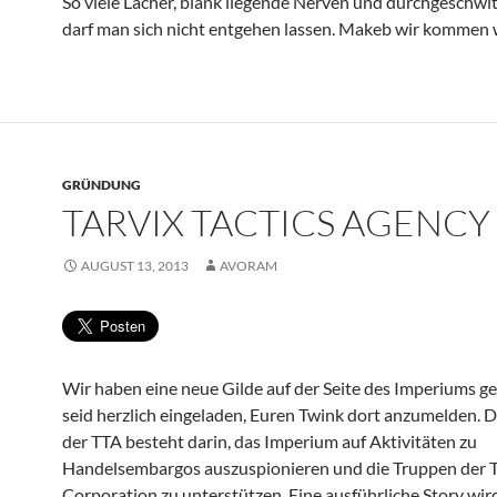
So viele Lacher, blank liegende Nerven und durchgeschw
darf man sich nicht entgehen lassen. Makeb wir kommen
GRÜNDUNG
TARVIX TACTICS AGENCY
AUGUST 13, 2013
AVORAM
Wir haben eine neue Gilde auf der Seite des Imperiums ge
seid herzlich eingeladen, Euren Twink dort anzumelden. 
der TTA besteht darin, das Imperium auf Aktivitäten zu
Handelsembargos auszuspionieren und die Truppen der T
Corporation zu unterstützen. Eine ausführliche Story wir