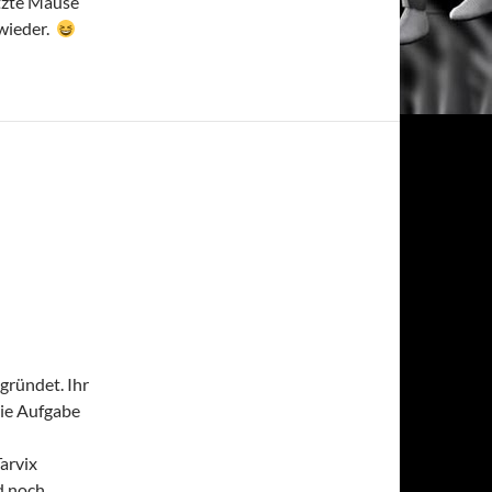
itzte Mäuse
 wieder.
gründet. Ihr
Die Aufgabe
arvix
d noch