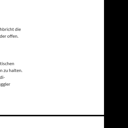
hbricht die
er offen.
ktischen
n zu halten.
di-
uggler