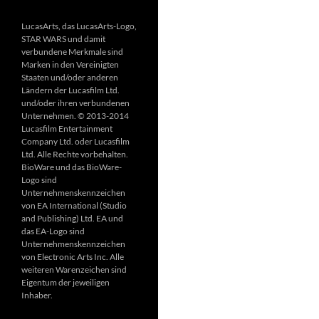
LucasArts, das LucasArts-Logo,
STAR WARS und damit
verbundene Merkmale sind
Marken in den Vereinigten
Staaten und/oder anderen
Ländern der Lucasfilm Ltd.
und/oder ihren verbundenen
Unternehmen. © 2013-2014
Lucasfilm Entertainment
Company Ltd. oder Lucasfilm
Ltd. Alle Rechte vorbehalten.
BioWare und das BioWare-
Logo sind
Unternehmenskennzeichen
von EA International (Studio
and Publishing) Ltd. EA und
das EA-Logo sind
Unternehmenskennzeichen
von Electronic Arts Inc. Alle
weiteren Warenzeichen sind
Eigentum der jeweiligen
Inhaber.