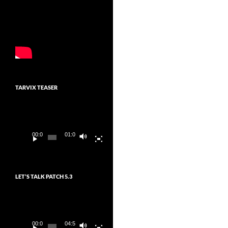
TARVIX TEASER
Video-
Player
00:00
01:03
LET’S TALK PATCH 5.3
Video-
Player
00:00
04:54