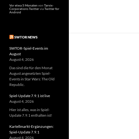
Vor etwa einem Jahr
von
Tarvix-
Corporations Twitter
via
Twitter for
Android
SWTOR NEWS
SWTOR-Spiel-Events im
August
August 4, 2026
Das sind die für den Monat
August angesetzten Spiel-
Events in Star Wars: The Old
Republic.
Spiel-Update 7.9.1 ist live
August 4, 2026
Hier ist alles, was in Spiel-
Update 7.9.1 enthalten ist!
Kartellmarkt-Ergänzungen:
Spiel-Update 7.9.1
August 4, 2026