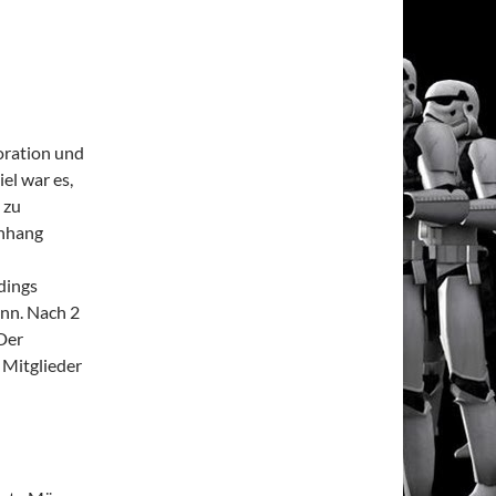
oration und
el war es,
 zu
enhang
dings
ann. Nach 2
Der
 Mitglieder