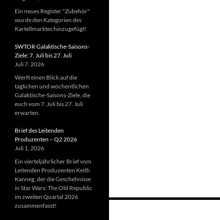
Ein neues Register "Zubehör"
wurde den Kategorien des
Kartellmarktes hinzugefügt!
SWTOR Galaktische-Saisons-
Ziele: 7. Juli bis 27. Juli
Juli 7, 2026
Werft einen Blick auf die
täglichen und wöchentlichen
Galaktische-Saisons-Ziele, die
euch vom 7. Juli bis 27. Juli
erwarten.
Brief des Leitenden
Produzenten – Q2 2026
Juli 1, 2026
Ein vierteljährlicher Brief vom
Leitenden Produzenten Keith
Kanneg, der die Geschehnisse
in Star Wars: The Old Republic
im zweiten Quartal 2026
Beitragsnavigation
zusammenfasst!